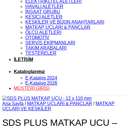
ELEKTRİKLİ EL ALETLERİ
HAVALI ALETLER
İNŞAAT GRUBU
KESİCİ ALETLER
KESKİLER VE BİJON ANAHTARLARI
MATKAP UÇLARI & PANÇLAR
ÖLÇÜ ALETLERİ
OTOMOTİV
SERVİS EKİPMANLARI
TAKIM ARABALARI
TESTERELER
İLETİŞİM
Kataloglarımız
E-Katalog 2024
E-Katalog 2026
MÜŞTERİ GİRİŞİ
Ana Sayfa
/
MATKAP UÇLARI & PANÇLAR
/
MATKAP
UÇLARI VE KESKİLER
SDS PLUS MATKAP UCU –