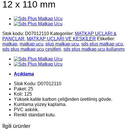
12 x 110 mm
Stok kodu:
D07012110
Kategoriler:
MATKAP UÇLARI &
PANÇLAR
,
MATKAP UÇLARI VE KESKİLER
Etiketler:
matkap
,
matkap ucu
,
plus matkap ucu
,
sds plus matkap ucu
,
sds plus matkap ucu çeşitleri
,
sds plus matkap ucu kullanımı
Açıklama
Stok Kodu: D07012110
Paket: 25
Koli: 125
Yüksek kalite karbon çeliğinden üretilmiş gövde.
Kumlama yüzey kaplama.
PVC askılık.
Renkli standart kutu.
İlgili ürünler