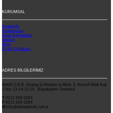
KURUMSAL
Anasayfa
Hakkımızda
İnsan Kaynakları
İletişim
Blog
KVKK Politikası
ADRES BİLGİLERİMİZ
İkitelli O.S.B. Sinpaş İş Modern İş Merk. 2. KısımA Blok Kat:
1 No: 13-14-15-16 Başakşehir / İstanbul
T
0212 659 3283
F
0212 659 3284
M
info@dehateknik.com.tr