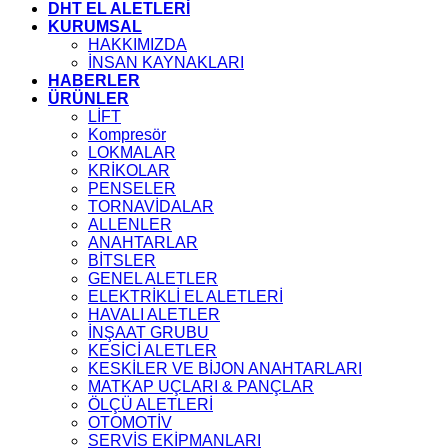
DHT EL ALETLERİ
KURUMSAL
HAKKIMIZDA
İNSAN KAYNAKLARI
HABERLER
ÜRÜNLER
LİFT
Kompresör
LOKMALAR
KRİKOLAR
PENSELER
TORNAVİDALAR
ALLENLER
ANAHTARLAR
BİTSLER
GENEL ALETLER
ELEKTRİKLİ EL ALETLERİ
HAVALI ALETLER
İNŞAAT GRUBU
KESİCİ ALETLER
KESKİLER VE BİJON ANAHTARLARI
MATKAP UÇLARI & PANÇLAR
ÖLÇÜ ALETLERİ
OTOMOTİV
SERVİS EKİPMANLARI