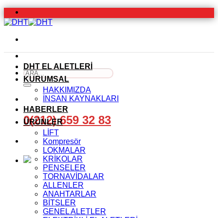
İçeriğe
atla
DHT EL ALETLERİ
Ara:
KURUMSAL
HAKKIMIZDA
İNSAN KAYNAKLARI
HABERLER
0(212) 659 32 83
ÜRÜNLER
LİFT
Kompresör
LOKMALAR
KRİKOLAR
PENSELER
TORNAVİDALAR
ALLENLER
ANAHTARLAR
BİTSLER
GENEL ALETLER