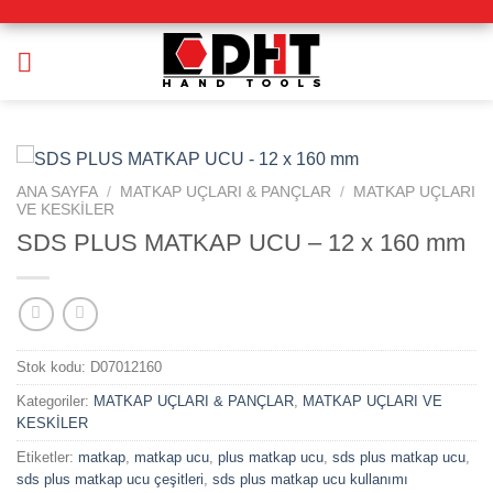
İçeriğe
atla
ANA SAYFA
/
MATKAP UÇLARI & PANÇLAR
/
MATKAP UÇLARI
VE KESKİLER
SDS PLUS MATKAP UCU – 12 x 160 mm
Stok kodu:
D07012160
Kategoriler:
MATKAP UÇLARI & PANÇLAR
,
MATKAP UÇLARI VE
KESKİLER
Etiketler:
matkap
,
matkap ucu
,
plus matkap ucu
,
sds plus matkap ucu
,
sds plus matkap ucu çeşitleri
,
sds plus matkap ucu kullanımı