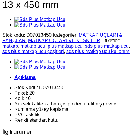
13 x 450 mm
Stok kodu:
D07013450
Kategoriler:
MATKAP UÇLARI &
PANÇLAR
,
MATKAP UÇLARI VE KESKİLER
Etiketler:
matkap
,
matkap ucu
,
plus matkap ucu
,
sds plus matkap ucu
,
sds plus matkap ucu çeşitleri
,
sds plus matkap ucu kullanımı
Açıklama
Stok Kodu: D07013450
Paket: 20
Koli: 40
Yüksek kalite karbon çeliğinden üretilmiş gövde.
Kumlama yüzey kaplama.
PVC askılık.
Renkli standart kutu.
İlgili ürünler