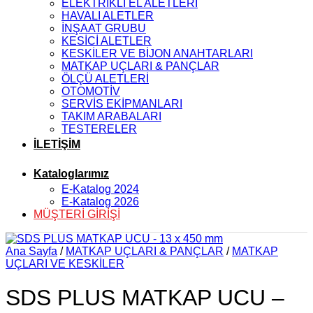
ELEKTRİKLİ EL ALETLERİ
HAVALI ALETLER
İNŞAAT GRUBU
KESİCİ ALETLER
KESKİLER VE BİJON ANAHTARLARI
MATKAP UÇLARI & PANÇLAR
ÖLÇÜ ALETLERİ
OTOMOTİV
SERVİS EKİPMANLARI
TAKIM ARABALARI
TESTERELER
İLETİŞİM
Kataloglarımız
E-Katalog 2024
E-Katalog 2026
MÜŞTERİ GİRİŞİ
Ana Sayfa
/
MATKAP UÇLARI & PANÇLAR
/
MATKAP
UÇLARI VE KESKİLER
SDS PLUS MATKAP UCU –