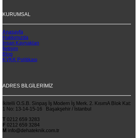
KURUMSAL
Anasayfa
Hakkımızda
İnsan Kaynakları
İletişim
Blog
KVKK Politikası
ADRES BİLGİLERİMİZ
İkitelli O.S.B. Sinpaş İş Modern İş Merk. 2. KısımA Blok Kat:
1 No: 13-14-15-16 Başakşehir / İstanbul
T
0212 659 3283
F
0212 659 3284
M
info@dehateknik.com.tr