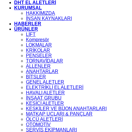
DHT EL ALETLERİ
KURUMSAL
HAKKIMIZDA
İNSAN KAYNAKLARI
HABERLER
ÜRÜNLER
LİFT
Kompresör
LOKMALAR
KRİKOLAR
PENSELER
TORNAVİDALAR
ALLENLER
ANAHTARLAR
BİTSLER
GENEL ALETLER
ELEKTRİKLİ EL ALETLERİ
HAVALI ALETLER
İNŞAAT GRUBU
KESİCİ ALETLER
KESKİLER VE BİJON ANAHTARLARI
MATKAP UÇLARI & PANÇLAR
ÖLÇÜ ALETLERİ
OTOMOTİV
SERVİS EKİPMANLARI