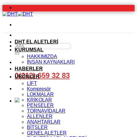
İçeriğe
atla
DHT EL ALETLERİ
Ara:
KURUMSAL
HAKKIMIZDA
İNSAN KAYNAKLARI
HABERLER
0(212) 659 32 83
ÜRÜNLER
LİFT
Kompresör
LOKMALAR
KRİKOLAR
PENSELER
TORNAVİDALAR
ALLENLER
ANAHTARLAR
BİTSLER
GENEL ALETLER