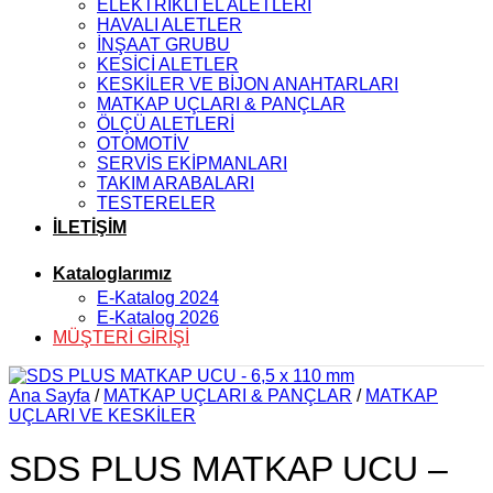
ELEKTRİKLİ EL ALETLERİ
HAVALI ALETLER
İNŞAAT GRUBU
KESİCİ ALETLER
KESKİLER VE BİJON ANAHTARLARI
MATKAP UÇLARI & PANÇLAR
ÖLÇÜ ALETLERİ
OTOMOTİV
SERVİS EKİPMANLARI
TAKIM ARABALARI
TESTERELER
İLETİŞİM
Kataloglarımız
E-Katalog 2024
E-Katalog 2026
MÜŞTERİ GİRİŞİ
Ana Sayfa
/
MATKAP UÇLARI & PANÇLAR
/
MATKAP
UÇLARI VE KESKİLER
SDS PLUS MATKAP UCU –