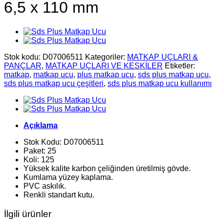
6,5 x 110 mm
Stok kodu:
D07006511
Kategoriler:
MATKAP UÇLARI &
PANÇLAR
,
MATKAP UÇLARI VE KESKİLER
Etiketler:
matkap
,
matkap ucu
,
plus matkap ucu
,
sds plus matkap ucu
,
sds plus matkap ucu çeşitleri
,
sds plus matkap ucu kullanımı
Açıklama
Stok Kodu: D07006511
Paket: 25
Koli: 125
Yüksek kalite karbon çeliğinden üretilmiş gövde.
Kumlama yüzey kaplama.
PVC askılık.
Renkli standart kutu.
İlgili ürünler