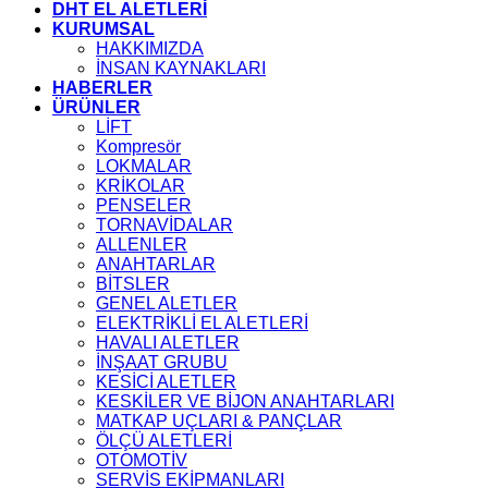
DHT EL ALETLERİ
KURUMSAL
HAKKIMIZDA
İNSAN KAYNAKLARI
HABERLER
ÜRÜNLER
LİFT
Kompresör
LOKMALAR
KRİKOLAR
PENSELER
TORNAVİDALAR
ALLENLER
ANAHTARLAR
BİTSLER
GENEL ALETLER
ELEKTRİKLİ EL ALETLERİ
HAVALI ALETLER
İNŞAAT GRUBU
KESİCİ ALETLER
KESKİLER VE BİJON ANAHTARLARI
MATKAP UÇLARI & PANÇLAR
ÖLÇÜ ALETLERİ
OTOMOTİV
SERVİS EKİPMANLARI