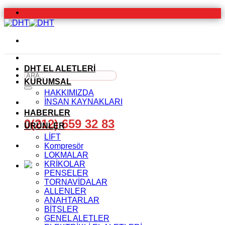
İçeriğe
atla
DHT EL ALETLERİ
Ara:
KURUMSAL
HAKKIMIZDA
İNSAN KAYNAKLARI
HABERLER
0(212) 659 32 83
ÜRÜNLER
LİFT
Kompresör
LOKMALAR
KRİKOLAR
PENSELER
TORNAVİDALAR
ALLENLER
ANAHTARLAR
BİTSLER
GENEL ALETLER