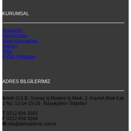
KURUMSAL
Anasayfa
Hakkımızda
İnsan Kaynakları
İletişim
Blog
KVKK Politikası
ADRES BİLGİLERİMİZ
İkitelli O.S.B. Sinpaş İş Modern İş Merk. 2. KısımA Blok Kat:
1 No: 13-14-15-16 Başakşehir / İstanbul
T
0212 659 3283
F
0212 659 3284
M
info@dehateknik.com.tr