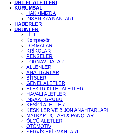
DHT EL ALETLERİ
KURUMSAL
HAKKIMIZDA
İNSAN KAYNAKLARI
HABERLER
ÜRÜNLER
LİFT
Kompresör
LOKMALAR
KRİKOLAR
PENSELER
TORNAVİDALAR
ALLENLER
ANAHTARLAR
BİTSLER
GENEL ALETLER
ELEKTRİKLİ EL ALETLERİ
HAVALI ALETLER
İNŞAAT GRUBU
KESİCİ ALETLER
KESKİLER VE BİJON ANAHTARLARI
MATKAP UÇLARI & PANÇLAR
ÖLÇÜ ALETLERİ
OTOMOTİV
SERVİS EKİPMANLARI