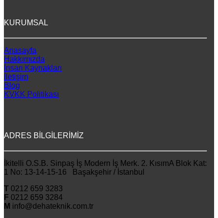
KURUMSAL
Anasayfa
Hakkımızda
İnsan Kaynakları
İletişim
Blog
KVKK Politikası
ADRES BİLGİLERİMİZ
İkitelli O.S.B. Sinpaş İş Modern İş Merk. 2. KısımA Blok Kat:
1 No: 13-14-15-16 Başakşehir / İstanbul
T
0212 659 3283
F
0212 659 3284
M
info@dehateknik.com.tr