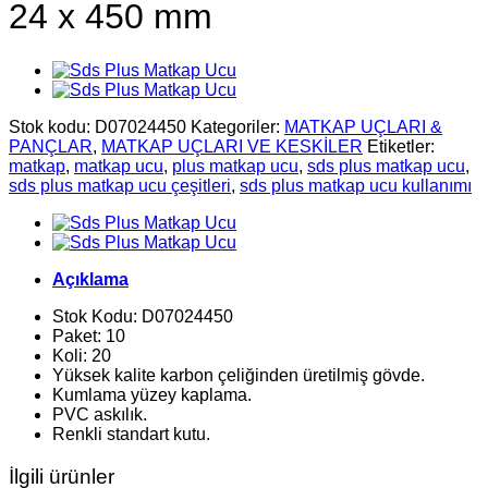
24 x 450 mm
Stok kodu:
D07024450
Kategoriler:
MATKAP UÇLARI &
PANÇLAR
,
MATKAP UÇLARI VE KESKİLER
Etiketler:
matkap
,
matkap ucu
,
plus matkap ucu
,
sds plus matkap ucu
,
sds plus matkap ucu çeşitleri
,
sds plus matkap ucu kullanımı
Açıklama
Stok Kodu: D07024450
Paket: 10
Koli: 20
Yüksek kalite karbon çeliğinden üretilmiş gövde.
Kumlama yüzey kaplama.
PVC askılık.
Renkli standart kutu.
İlgili ürünler