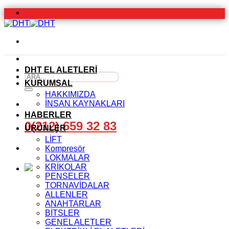
İçeriğe
atla
DHT EL ALETLERİ
Ara:
KURUMSAL
HAKKIMIZDA
İNSAN KAYNAKLARI
HABERLER
0(212) 659 32 83
ÜRÜNLER
LİFT
Kompresör
LOKMALAR
KRİKOLAR
PENSELER
TORNAVİDALAR
ALLENLER
ANAHTARLAR
BİTSLER
GENEL ALETLER