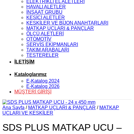
ELEKTRİKLİ EL ALETLERİ
HAVALI ALETLER
İNŞAAT GRUBU
KESİCİ ALETLER
KESKİLER VE BİJON ANAHTARLARI
MATKAP UÇLARI & PANÇLAR
ÖLÇÜ ALETLERİ
OTOMOTİV
SERVİS EKİPMANLARI
TAKIM ARABALARI
TESTERELER
İLETİŞİM
Kataloglarımız
E-Katalog 2024
E-Katalog 2026
MÜŞTERİ GİRİŞİ
Ana Sayfa
/
MATKAP UÇLARI & PANÇLAR
/
MATKAP
UÇLARI VE KESKİLER
SDS PLUS MATKAP UCU –