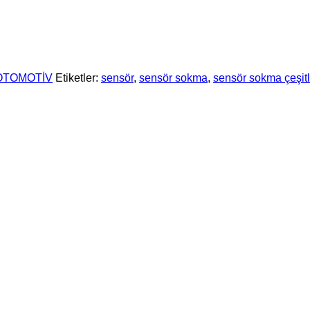
OTOMOTİV
Etiketler:
sensör
,
sensör sokma
,
sensör sokma çeşitl