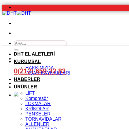
İçeriğe
atla
Ara:
DHT EL ALETLERİ
KURUMSAL
HAKKIMIZDA
0(212) 659 32 83
İNSAN KAYNAKLARI
HABERLER
ÜRÜNLER
LİFT
Kompresör
LOKMALAR
KRİKOLAR
PENSELER
TORNAVİDALAR
ALLENLER