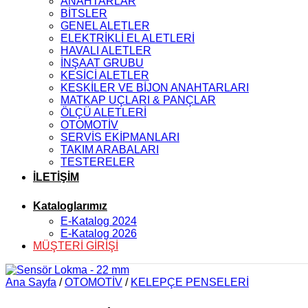
ANAHTARLAR
BİTSLER
GENEL ALETLER
ELEKTRİKLİ EL ALETLERİ
HAVALI ALETLER
İNŞAAT GRUBU
KESİCİ ALETLER
KESKİLER VE BİJON ANAHTARLARI
MATKAP UÇLARI & PANÇLAR
ÖLÇÜ ALETLERİ
OTOMOTİV
SERVİS EKİPMANLARI
TAKIM ARABALARI
TESTERELER
İLETİŞİM
Kataloglarımız
E-Katalog 2024
E-Katalog 2026
MÜŞTERİ GİRİŞİ
Ana Sayfa
/
OTOMOTİV
/
KELEPÇE PENSELERİ