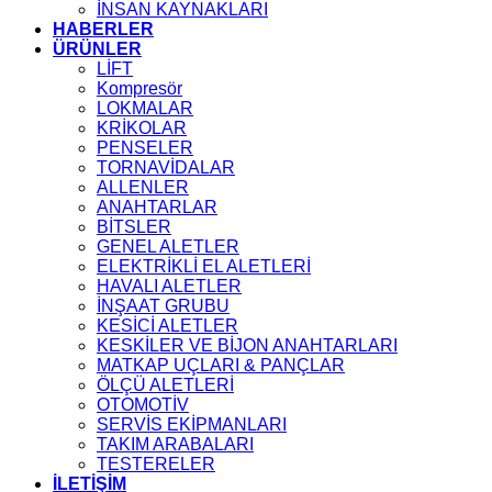
İNSAN KAYNAKLARI
HABERLER
ÜRÜNLER
LİFT
Kompresör
LOKMALAR
KRİKOLAR
PENSELER
TORNAVİDALAR
ALLENLER
ANAHTARLAR
BİTSLER
GENEL ALETLER
ELEKTRİKLİ EL ALETLERİ
HAVALI ALETLER
İNŞAAT GRUBU
KESİCİ ALETLER
KESKİLER VE BİJON ANAHTARLARI
MATKAP UÇLARI & PANÇLAR
ÖLÇÜ ALETLERİ
OTOMOTİV
SERVİS EKİPMANLARI
TAKIM ARABALARI
TESTERELER
İLETİŞİM