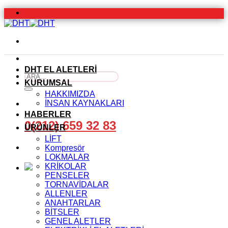
İçeriğe
atla
DHT EL ALETLERİ
Ara:
KURUMSAL
HAKKIMIZDA
İNSAN KAYNAKLARI
HABERLER
0(212) 659 32 83
ÜRÜNLER
LİFT
Kompresör
LOKMALAR
KRİKOLAR
PENSELER
TORNAVİDALAR
ALLENLER
ANAHTARLAR
BİTSLER
GENEL ALETLER