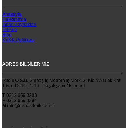
Anasayfa
Hakkımızda
İnsan Kaynakları
İletişim
Blog
KVKK Politikası
ADRES BİLGİLERİMİZ
İkitelli O.S.B. Sinpaş İş Modern İş Merk. 2. KısımA Blok Kat:
1 No: 13-14-15-16 Başakşehir / İstanbul
T
0212 659 3283
F
0212 659 3284
M
info@dehateknik.com.tr