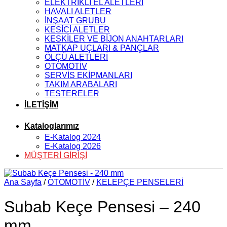
ELEKTRİKLİ EL ALETLERİ
HAVALI ALETLER
İNŞAAT GRUBU
KESİCİ ALETLER
KESKİLER VE BİJON ANAHTARLARI
MATKAP UÇLARI & PANÇLAR
ÖLÇÜ ALETLERİ
OTOMOTİV
SERVİS EKİPMANLARI
TAKIM ARABALARI
TESTERELER
İLETİŞİM
Kataloglarımız
E-Katalog 2024
E-Katalog 2026
MÜŞTERİ GİRİŞİ
Ana Sayfa
/
OTOMOTİV
/
KELEPÇE PENSELERİ
Subab Keçe Pensesi – 240
mm