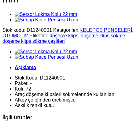
Stok kodu:
D11240001
Kategoriler:
KELEPÇE PENSELERİ
,
OTOMOTİV
Etiketler:
döşeme klips
,
döşeme klips sökme
,
döşeme klips sökme çeşitleri
Açıklama
Stok Kodu: D11240001
Paket: –
Koli: 72
Araç döşeme klipsleri sökmelerinde kullanılan.
Alkoy çeliğinden üretilmiştir.
Askılık renkli kutu.
İlgili ürünler