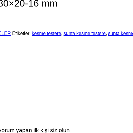
80×20-16 mm
ELER
Etiketler:
kesme testere
,
sunta kesme testere
,
sunta kesme 
m yapan ilk kişi siz olun