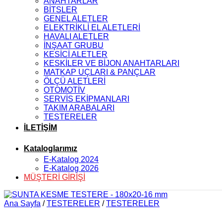
ANAHTARLAR
BİTSLER
GENEL ALETLER
ELEKTRİKLİ EL ALETLERİ
HAVALI ALETLER
İNŞAAT GRUBU
KESİCİ ALETLER
KESKİLER VE BİJON ANAHTARLARI
MATKAP UÇLARI & PANÇLAR
ÖLÇÜ ALETLERİ
OTOMOTİV
SERVİS EKİPMANLARI
TAKIM ARABALARI
TESTERELER
İLETİŞİM
Kataloglarımız
E-Katalog 2024
E-Katalog 2026
MÜŞTERİ GİRİŞİ
Ana Sayfa
/
TESTERELER
/
TESTERELER