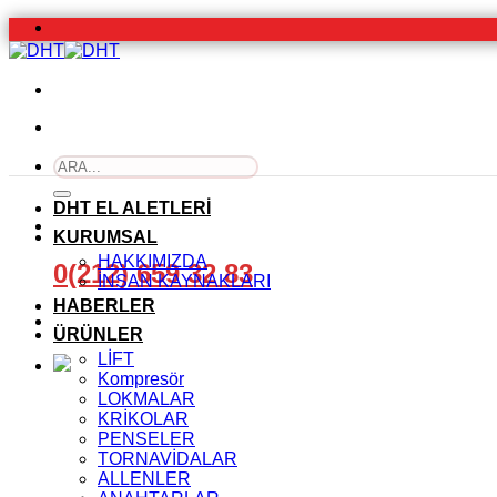
İçeriğe
atla
Ara:
DHT EL ALETLERİ
KURUMSAL
HAKKIMIZDA
0(212) 659 32 83
İNSAN KAYNAKLARI
HABERLER
ÜRÜNLER
LİFT
Kompresör
LOKMALAR
KRİKOLAR
PENSELER
TORNAVİDALAR
ALLENLER