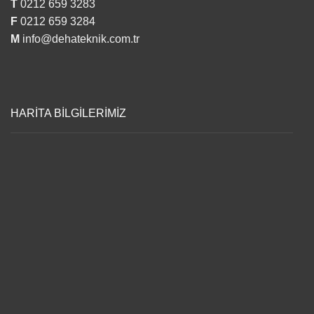
T
0212 659 3283
F
0212 659 3284
M
info@dehateknik.com.tr
HARİTA BİLGİLERİMİZ