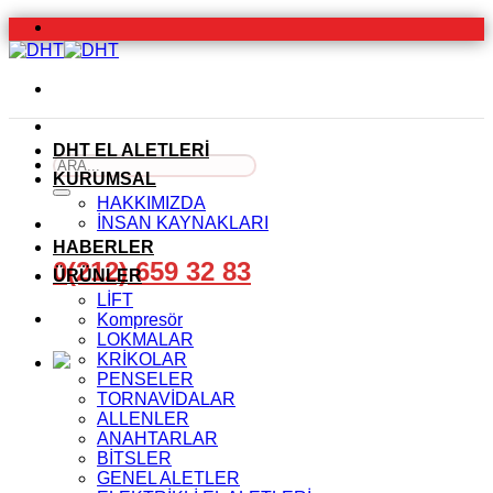
İçeriğe
atla
DHT EL ALETLERİ
Ara:
KURUMSAL
HAKKIMIZDA
İNSAN KAYNAKLARI
HABERLER
0(212) 659 32 83
ÜRÜNLER
LİFT
Kompresör
LOKMALAR
KRİKOLAR
PENSELER
TORNAVİDALAR
ALLENLER
ANAHTARLAR
BİTSLER
GENEL ALETLER