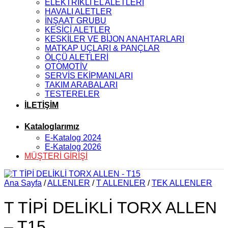
ELEKTRİKLİ EL ALETLERİ
HAVALI ALETLER
İNŞAAT GRUBU
KESİCİ ALETLER
KESKİLER VE BİJON ANAHTARLARI
MATKAP UÇLARI & PANÇLAR
ÖLÇÜ ALETLERİ
OTOMOTİV
SERVİS EKİPMANLARI
TAKIM ARABALARI
TESTERELER
İLETİŞİM
Kataloglarımız
E-Katalog 2024
E-Katalog 2026
MÜŞTERİ GİRİŞİ
Ana Sayfa
/
ALLENLER
/
T ALLENLER
/
TEK ALLENLER
T TİPİ DELİKLİ TORX ALLEN
– T15