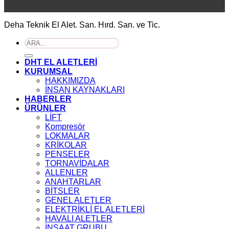
Deha Teknik El Alet. San. Hırd. San. ve Tic.
Ara:
DHT EL ALETLERİ
KURUMSAL
HAKKIMIZDA
İNSAN KAYNAKLARI
HABERLER
ÜRÜNLER
LİFT
Kompresör
LOKMALAR
KRİKOLAR
PENSELER
TORNAVİDALAR
ALLENLER
ANAHTARLAR
BİTSLER
GENEL ALETLER
ELEKTRİKLİ EL ALETLERİ
HAVALI ALETLER
İNŞAAT GRUBU