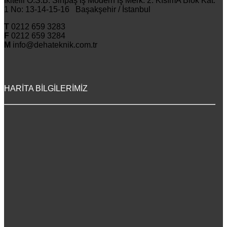
İkitelli O.S.B. Sinpaş İş Modern İş Merk. 2. KısımA Blok Kat:
1 No: 13-14-15-16 Başakşehir / İstanbul
T
0212 659 3283
F
0212 659 3284
M
info@dehateknik.com.tr
HARİTA BİLGİLERİMİZ