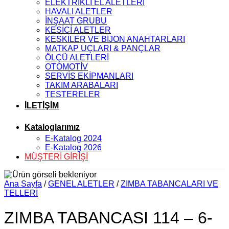
ELEKTRİKLİ EL ALETLERİ
HAVALI ALETLER
İNŞAAT GRUBU
KESİCİ ALETLER
KESKİLER VE BİJON ANAHTARLARI
MATKAP UÇLARI & PANÇLAR
ÖLÇÜ ALETLERİ
OTOMOTİV
SERVİS EKİPMANLARI
TAKIM ARABALARI
TESTERELER
İLETİŞİM
Kataloglarımız
E-Katalog 2024
E-Katalog 2026
MÜŞTERİ GİRİŞİ
Ana Sayfa
/
GENEL ALETLER
/
ZIMBA TABANCALARI VE
TELLERİ
ZIMBA TABANCASI 114 – 6-