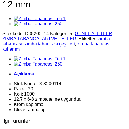
12 mm
Stok kodu:
D08200114
Kategoriler:
GENEL ALETLER
,
ZIMBA TABANCALARI VE TELLERİ
Etiketler:
zımba
tabancası
,
zımba tabancası çeşitleri
,
zımba tabancası
kullanımı
Açıklama
Stok Kodu: D08200114
Paket: 20
Koli: 1000
12,7 x 6-8 zımba teline uygundur.
Krom kaplama.
Blister ambalaj.
İlgili ürünler