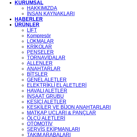
KURUMSAL
HAKKIMIZDA
İNSAN KAYNAKLARI
HABERLER
ÜRÜNLER
LİFT
Kompresör
LOKMALAR
KRİKOLAR
PENSELER
TORNAVİDALAR
ALLENLER
ANAHTARLAR
BİTSLER
GENEL ALETLER
ELEKTRİKLİ EL ALETLERİ
HAVALI ALETLER
İNŞAAT GRUBU
KESİCİ ALETLER
KESKİLER VE BİJON ANAHTARLARI
MATKAP UÇLARI & PANÇLAR
ÖLÇÜ ALETLERİ
OTOMOTİV
SERVİS EKİPMANLARI
TAKIM ARABALARI