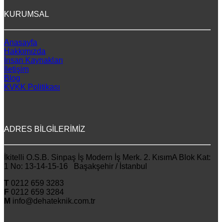
KURUMSAL
Anasayfa
Hakkımızda
İnsan Kaynakları
İletişim
Blog
KVKK Politikası
ADRES BİLGİLERİMİZ
İkitelli O.S.B. Sinpaş İş Modern İş Merk. 2. KısımA Blok Kat:
1 No: 13-14-15-16 Başakşehir / İstanbul
T
0212 659 3283
F
0212 659 3284
M
info@dehateknik.com.tr