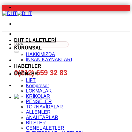
İçeriğe
atla
DHT EL ALETLERİ
Ara:
KURUMSAL
HAKKIMIZDA
İNSAN KAYNAKLARI
HABERLER
0(212) 659 32 83
ÜRÜNLER
LİFT
Kompresör
LOKMALAR
KRİKOLAR
PENSELER
TORNAVİDALAR
ALLENLER
ANAHTARLAR
BİTSLER
GENEL ALETLER