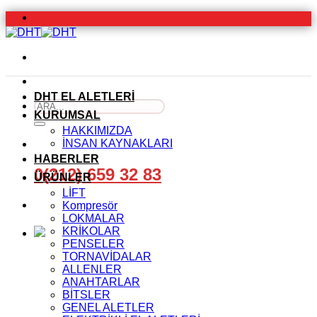
İçeriğe
atla
DHT EL ALETLERİ
Ara:
KURUMSAL
HAKKIMIZDA
İNSAN KAYNAKLARI
HABERLER
0(212) 659 32 83
ÜRÜNLER
LİFT
Kompresör
LOKMALAR
KRİKOLAR
PENSELER
TORNAVİDALAR
ALLENLER
ANAHTARLAR
BİTSLER
GENEL ALETLER