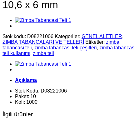
10,6 x 6 mm
Stok kodu:
D08221006
Kategoriler:
GENEL ALETLER
,
ZIMBA TABANCALARI VE TELLERİ
Etiketler:
zımba
tabancası teli
,
zımba tabancası teli çeşitleri
,
zımba tabancası
teli kullanımı
,
zımba teli
Açıklama
Stok Kodu: D08221006
Paket: 10
Koli: 1000
İlgili ürünler