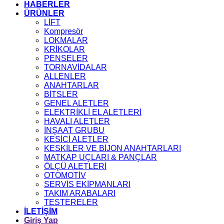
HABERLER
ÜRÜNLER
LİFT
Kompresör
LOKMALAR
KRİKOLAR
PENSELER
TORNAVİDALAR
ALLENLER
ANAHTARLAR
BİTSLER
GENEL ALETLER
ELEKTRİKLİ EL ALETLERİ
HAVALI ALETLER
İNŞAAT GRUBU
KESİCİ ALETLER
KESKİLER VE BİJON ANAHTARLARI
MATKAP UÇLARI & PANÇLAR
ÖLÇÜ ALETLERİ
OTOMOTİV
SERVİS EKİPMANLARI
TAKIM ARABALARI
TESTERELER
İLETİŞİM
Giriş Yap