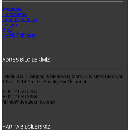
Anasayfa
Hakkımızda
İnsan Kaynakları
İletişim
Blog
KVKK Politikası
ADRES BİLGİLERİMİZ
İkitelli O.S.B. Sinpaş İş Modern İş Merk. 2. KısımA Blok Kat:
1 No: 13-14-15-16 Başakşehir / İstanbul
T
0212 659 3283
F
0212 659 3284
M
info@dehateknik.com.tr
HARİTA BİLGİLERİMİZ