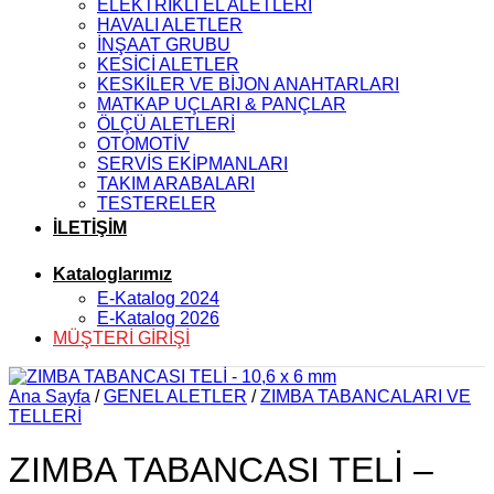
ELEKTRİKLİ EL ALETLERİ
HAVALI ALETLER
İNŞAAT GRUBU
KESİCİ ALETLER
KESKİLER VE BİJON ANAHTARLARI
MATKAP UÇLARI & PANÇLAR
ÖLÇÜ ALETLERİ
OTOMOTİV
SERVİS EKİPMANLARI
TAKIM ARABALARI
TESTERELER
İLETİŞİM
Kataloglarımız
E-Katalog 2024
E-Katalog 2026
MÜŞTERİ GİRİŞİ
Ana Sayfa
/
GENEL ALETLER
/
ZIMBA TABANCALARI VE
TELLERİ
ZIMBA TABANCASI TELİ –