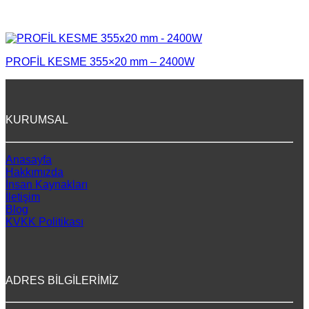
PROFİL KESME 355×20 mm – 2400W
KURUMSAL
Anasayfa
Hakkımızda
İnsan Kaynakları
İletişim
Blog
KVKK Politikası
ADRES BİLGİLERİMİZ