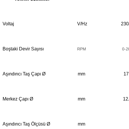
Voltaj
V/Hz
230
Boştaki Devir Sayısı
RPM
0-2
Aşındırıcı Taş Çapı Ø
mm
17
Merkez Çapı Ø
mm
12
Aşındırıcı Taş Ölçüsü Ø
mm