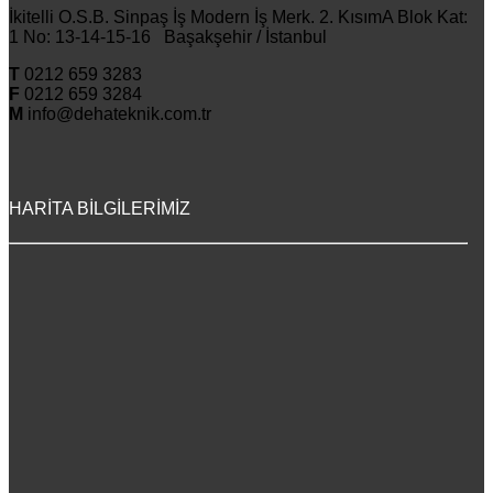
İkitelli O.S.B. Sinpaş İş Modern İş Merk. 2. KısımA Blok Kat:
1 No: 13-14-15-16 Başakşehir / İstanbul
T
0212 659 3283
F
0212 659 3284
M
info@dehateknik.com.tr
HARİTA BİLGİLERİMİZ