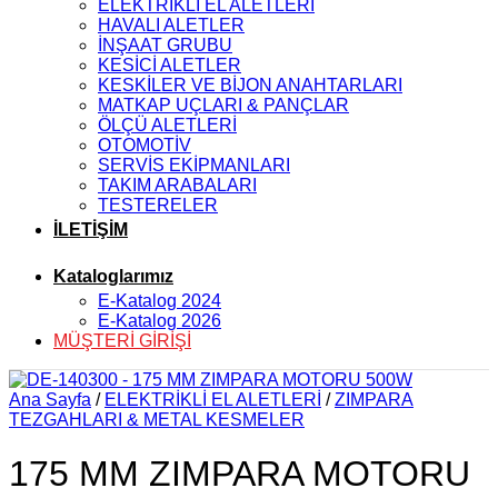
ELEKTRİKLİ EL ALETLERİ
HAVALI ALETLER
İNŞAAT GRUBU
KESİCİ ALETLER
KESKİLER VE BİJON ANAHTARLARI
MATKAP UÇLARI & PANÇLAR
ÖLÇÜ ALETLERİ
OTOMOTİV
SERVİS EKİPMANLARI
TAKIM ARABALARI
TESTERELER
İLETİŞİM
Kataloglarımız
E-Katalog 2024
E-Katalog 2026
MÜŞTERİ GİRİŞİ
Ana Sayfa
/
ELEKTRİKLİ EL ALETLERİ
/
ZIMPARA
TEZGAHLARI & METAL KESMELER
175 MM ZIMPARA MOTORU