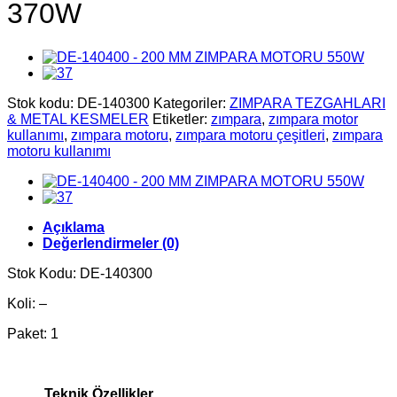
370W
Stok kodu:
DE-140300
Kategoriler:
ZIMPARA TEZGAHLARI
& METAL KESMELER
Etiketler:
zımpara
,
zımpara motor
kullanımı
,
zımpara motoru
,
zımpara motoru çeşitleri
,
zımpara
motoru kullanımı
Açıklama
Değerlendirmeler (0)
Stok Kodu: DE-140300
Koli: –
Paket: 1
Teknik Özellikler