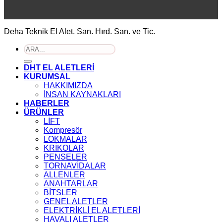
Deha Teknik El Alet. San. Hırd. San. ve Tic.
Ara:
DHT EL ALETLERİ
KURUMSAL
HAKKIMIZDA
İNSAN KAYNAKLARI
HABERLER
ÜRÜNLER
LİFT
Kompresör
LOKMALAR
KRİKOLAR
PENSELER
TORNAVİDALAR
ALLENLER
ANAHTARLAR
BİTSLER
GENEL ALETLER
ELEKTRİKLİ EL ALETLERİ
HAVALI ALETLER