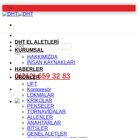
İçeriğe
atla
DHT EL ALETLERİ
Ara:
KURUMSAL
HAKKIMIZDA
İNSAN KAYNAKLARI
HABERLER
0(212) 659 32 83
ÜRÜNLER
LİFT
Kompresör
LOKMALAR
KRİKOLAR
PENSELER
TORNAVİDALAR
ALLENLER
ANAHTARLAR
BİTSLER
GENEL ALETLER