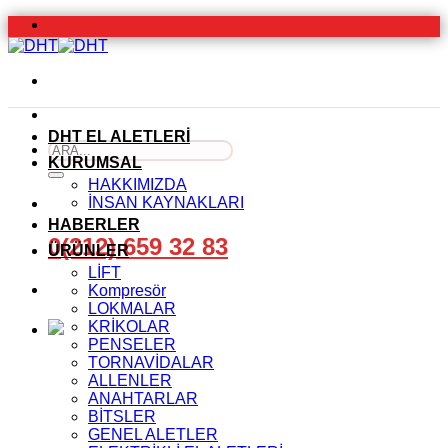
İçeriğe
atla
DHT EL ALETLERİ
Ara:
KURUMSAL
HAKKIMIZDA
İNSAN KAYNAKLARI
HABERLER
0(212) 659 32 83
ÜRÜNLER
LİFT
Kompresör
LOKMALAR
KRİKOLAR
PENSELER
TORNAVİDALAR
ALLENLER
ANAHTARLAR
BİTSLER
GENEL ALETLER