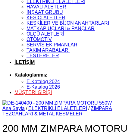
ELEKTRİKLİ EL ALETLERİ
HAVALI ALETLER
İNŞAAT GRUBU
KESİCİ ALETLER
KESKİLER VE BİJON ANAHTARLARI
MATKAP UÇLARI & PANÇLAR
ÖLÇÜ ALETLERİ
OTOMOTİV
SERVİS EKİPMANLARI
TAKIM ARABALARI
TESTERELER
İLETİŞİM
Kataloglarımız
E-Katalog 2024
E-Katalog 2026
MÜŞTERİ GİRİŞİ
Ana Sayfa
/
ELEKTRİKLİ EL ALETLERİ
/
ZIMPARA
TEZGAHLARI & METAL KESMELER
200 MM ZIMPARA MOTORU