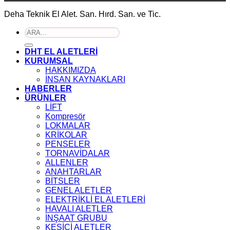
Deha Teknik El Alet. San. Hırd. San. ve Tic.
Ara:
DHT EL ALETLERİ
KURUMSAL
HAKKIMIZDA
İNSAN KAYNAKLARI
HABERLER
ÜRÜNLER
LİFT
Kompresör
LOKMALAR
KRİKOLAR
PENSELER
TORNAVİDALAR
ALLENLER
ANAHTARLAR
BİTSLER
GENEL ALETLER
ELEKTRİKLİ EL ALETLERİ
HAVALI ALETLER
İNŞAAT GRUBU
KESİCİ ALETLER