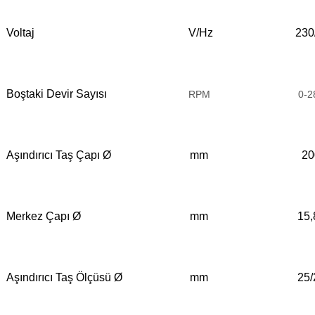
Voltaj
V/Hz
230
Boştaki Devir Sayısı
RPM
0-2
Aşındırıcı Taş Çapı Ø
mm
20
Merkez Çapı Ø
mm
15,
Aşındırıcı Taş Ölçüsü Ø
mm
25/