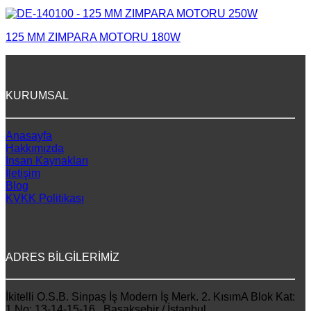
125 MM ZIMPARA MOTORU 180W
KURUMSAL
Anasayfa
Hakkımızda
İnsan Kaynakları
İletişim
Blog
KVKK Politikası
ADRES BİLGİLERİMİZ
İkitelli O.S.B. Sinpaş İş Modern İş Merk. 2. KısımA Blok Kat:
1 No: 13-14-15-16 Başakşehir / İstanbul