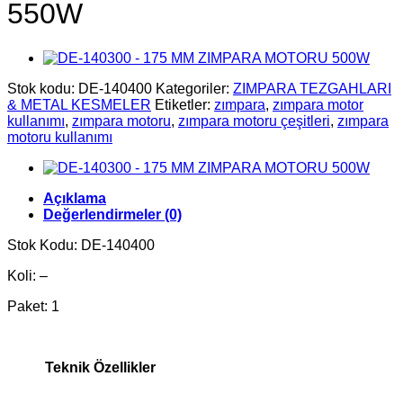
550W
Stok kodu:
DE-140400
Kategoriler:
ZIMPARA TEZGAHLARI
& METAL KESMELER
Etiketler:
zımpara
,
zımpara motor
kullanımı
,
zımpara motoru
,
zımpara motoru çeşitleri
,
zımpara
motoru kullanımı
Açıklama
Değerlendirmeler (0)
Stok Kodu: DE-140400
Koli: –
Paket: 1
Teknik Özellikler