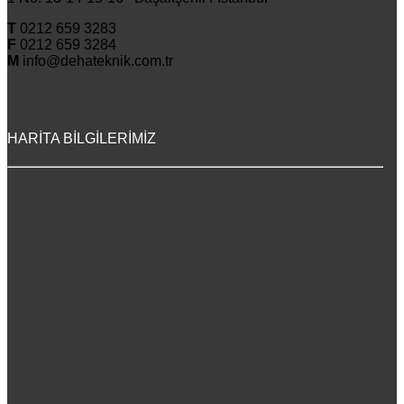
T
0212 659 3283
F
0212 659 3284
M
info@dehateknik.com.tr
HARİTA BİLGİLERİMİZ