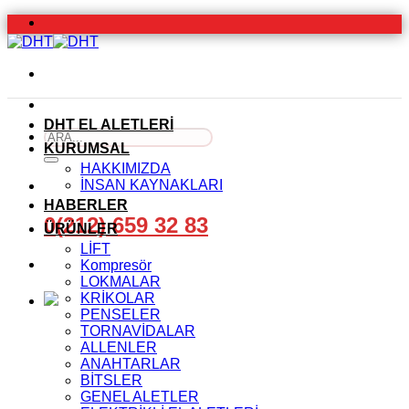
İçeriğe
atla
DHT EL ALETLERİ
Ara:
KURUMSAL
HAKKIMIZDA
İNSAN KAYNAKLARI
HABERLER
0(212) 659 32 83
ÜRÜNLER
LİFT
Kompresör
LOKMALAR
KRİKOLAR
PENSELER
TORNAVİDALAR
ALLENLER
ANAHTARLAR
BİTSLER
GENEL ALETLER