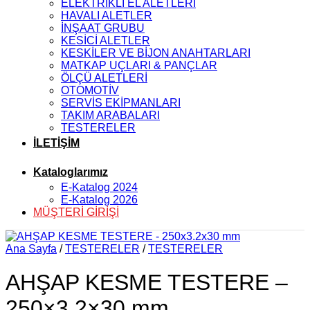
ELEKTRİKLİ EL ALETLERİ
HAVALI ALETLER
İNŞAAT GRUBU
KESİCİ ALETLER
KESKİLER VE BİJON ANAHTARLARI
MATKAP UÇLARI & PANÇLAR
ÖLÇÜ ALETLERİ
OTOMOTİV
SERVİS EKİPMANLARI
TAKIM ARABALARI
TESTERELER
İLETİŞİM
Kataloglarımız
E-Katalog 2024
E-Katalog 2026
MÜŞTERİ GİRİŞİ
Ana Sayfa
/
TESTERELER
/
TESTERELER
AHŞAP KESME TESTERE –
250×3.2×30 mm