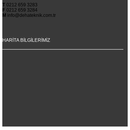
T
0212 659 3283
F
0212 659 3284
M
info@dehateknik.com.tr
HARİTA BİLGİLERİMİZ