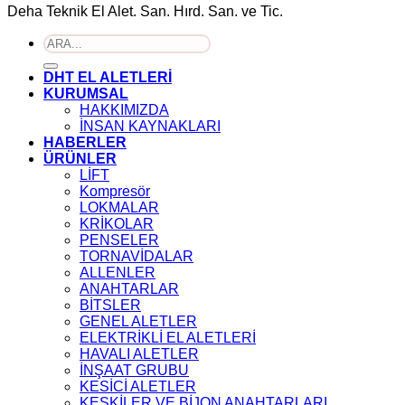
Deha Teknik El Alet. San. Hırd. San. ve Tic.
Ara:
DHT EL ALETLERİ
KURUMSAL
HAKKIMIZDA
İNSAN KAYNAKLARI
HABERLER
ÜRÜNLER
LİFT
Kompresör
LOKMALAR
KRİKOLAR
PENSELER
TORNAVİDALAR
ALLENLER
ANAHTARLAR
BİTSLER
GENEL ALETLER
ELEKTRİKLİ EL ALETLERİ
HAVALI ALETLER
İNŞAAT GRUBU
KESİCİ ALETLER
KESKİLER VE BİJON ANAHTARLARI