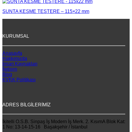
SUNTA KESME TESTERE – 115×22 mm
KURUMSAL
Anasayfa
Hakkımızda
İnsan Kaynakları
İletişim
Blog
KVKK Politikası
ADRES BİLGİLERİMİZ
İkitelli O.S.B. Sinpaş İş Modern İş Merk. 2. KısımA Blok Kat:
1 No: 13-14-15-16 Başakşehir / İstanbul