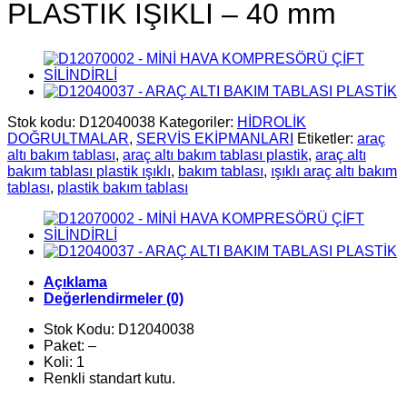
PLASTİK IŞIKLI – 40 mm
Stok kodu:
D12040038
Kategoriler:
HİDROLİK
DOĞRULTMALAR
,
SERVİS EKİPMANLARI
Etiketler:
araç
altı bakım tablası
,
araç altı bakım tablası plastik
,
araç altı
bakım tablası plastik ışıklı
,
bakım tablası
,
ışıklı araç altı bakım
tablası
,
plastik bakım tablası
Açıklama
Değerlendirmeler (0)
Stok Kodu: D12040038
Paket: –
Koli: 1
Renkli standart kutu.