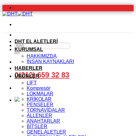
İçeriğe
atla
DHT EL ALETLERİ
Ara:
KURUMSAL
HAKKIMIZDA
İNSAN KAYNAKLARI
HABERLER
0(212) 659 32 83
ÜRÜNLER
LİFT
Kompresör
LOKMALAR
KRİKOLAR
PENSELER
TORNAVİDALAR
ALLENLER
ANAHTARLAR
BİTSLER
GENEL ALETLER