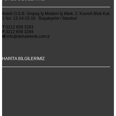
İkitelli O.S.B. Sinpaş İş Modern İş Merk. 2. KısımA Blok Kat:
1 No: 13-14-15-16 Başakşehir / İstanbul
T
0212 659 3283
F
0212 659 3284
M
info@dehateknik.com.tr
HARİTA BİLGİLERİMİZ