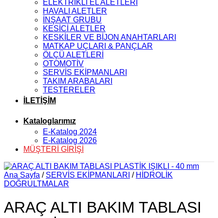
ELEKTRİKLİ EL ALETLERİ
HAVALI ALETLER
İNŞAAT GRUBU
KESİCİ ALETLER
KESKİLER VE BİJON ANAHTARLARI
MATKAP UÇLARI & PANÇLAR
ÖLÇÜ ALETLERİ
OTOMOTİV
SERVİS EKİPMANLARI
TAKIM ARABALARI
TESTERELER
İLETİŞİM
Kataloglarımız
E-Katalog 2024
E-Katalog 2026
MÜŞTERİ GİRİŞİ
Ana Sayfa
/
SERVİS EKİPMANLARI
/
HİDROLİK
DOĞRULTMALAR
ARAÇ ALTI BAKIM TABLASI