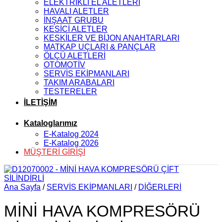
ELEKTRİKLİ EL ALETLERİ
HAVALI ALETLER
İNŞAAT GRUBU
KESİCİ ALETLER
KESKİLER VE BİJON ANAHTARLARI
MATKAP UÇLARI & PANÇLAR
ÖLÇÜ ALETLERİ
OTOMOTİV
SERVİS EKİPMANLARI
TAKIM ARABALARI
TESTERELER
İLETİŞİM
Kataloglarımız
E-Katalog 2024
E-Katalog 2026
MÜŞTERİ GİRİŞİ
Ana Sayfa
/
SERVİS EKİPMANLARI
/
DİĞERLERİ
MİNİ HAVA KOMPRESÖRÜ