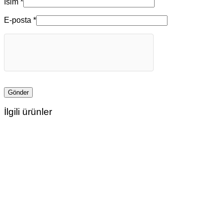
İsim
*
E-posta
*
İlgili ürünler