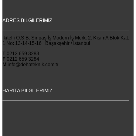
ADRES BİLGİLERİMİZ
İkitelli O.S.B. Sinpaş İş Modern İş Merk. 2. KısımA Blok Kat:
1 No: 13-14-15-16 Başakşehir / İstanbul
T
0212 659 3283
F
0212 659 3284
M
info@dehateknik.com.tr
HARİTA BİLGİLERİMİZ