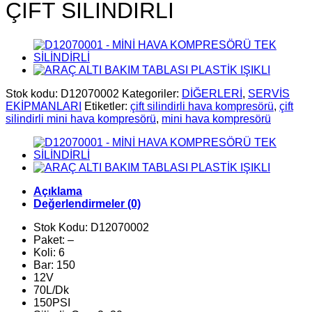
ÇİFT SİLİNDİRLİ
Stok kodu:
D12070002
Kategoriler:
DİĞERLERİ
,
SERVİS
EKİPMANLARI
Etiketler:
çift silindirli hava kompresörü
,
çift
silindirli mini hava kompresörü
,
mini hava kompresörü
Açıklama
Değerlendirmeler (0)
Stok Kodu: D12070002
Paket: –
Koli: 6
Bar: 150
12V
70L/Dk
150PSI