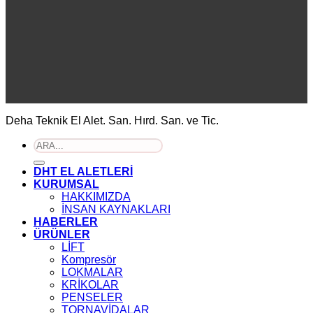
Deha Teknik El Alet. San. Hırd. San. ve Tic.
Ara:
DHT EL ALETLERİ
KURUMSAL
HAKKIMIZDA
İNSAN KAYNAKLARI
HABERLER
ÜRÜNLER
LİFT
Kompresör
LOKMALAR
KRİKOLAR
PENSELER
TORNAVİDALAR