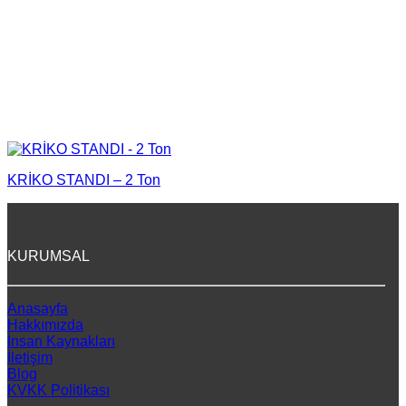
KRİKO STANDI – 2 Ton
KURUMSAL
Anasayfa
Hakkımızda
İnsan Kaynakları
İletişim
Blog
KVKK Politikası