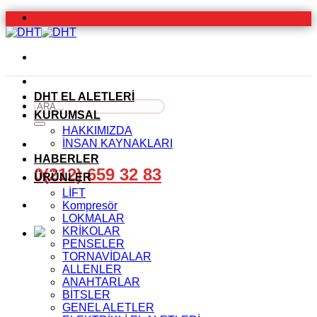
İçeriğe
atla
DHT EL ALETLERİ
Ara:
KURUMSAL
HAKKIMIZDA
İNSAN KAYNAKLARI
HABERLER
0(212) 659 32 83
ÜRÜNLER
LİFT
Kompresör
LOKMALAR
KRİKOLAR
PENSELER
TORNAVİDALAR
ALLENLER
ANAHTARLAR
BİTSLER
GENEL ALETLER