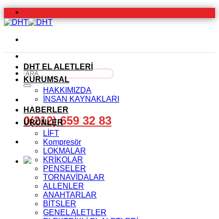
İçeriğe
atla
DHT EL ALETLERİ
Ara:
KURUMSAL
HAKKIMIZDA
İNSAN KAYNAKLARI
HABERLER
0(212) 659 32 83
ÜRÜNLER
LİFT
Kompresör
LOKMALAR
KRİKOLAR
PENSELER
TORNAVİDALAR
ALLENLER
ANAHTARLAR
BİTSLER
GENEL ALETLER