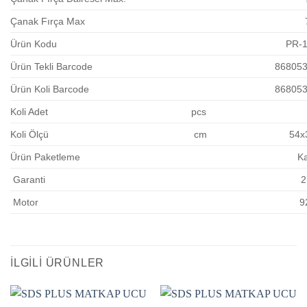
Çanak Fırça Max
Ürün Kodu
PR-
Ürün Tekli Barcode
86805
Ürün Koli Barcode
86805
Koli Adet
pcs
Koli Ölçü
cm
54x
Ürün Paketleme
Ka
Garanti
2
Motor
9
İLGILI ÜRÜNLER