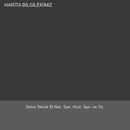
HARİTA BİLGİLERİMİZ
Deha Teknik El Alet. San. Hırd. San. ve Tic.