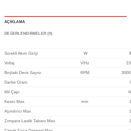
AÇIKLAMA
DEĞERLENDIRMELER (0)
Sürekli Akım Girişi
W
Voltaj
V/Hz
23
Boştaki Devir Sayısı
RPM
3000
Darbe Oranı
Mil Çapı
Kesici Max.
mm
Aşındırıcı Max.
Zımpara Lastik Tabanı Max
Çanak Fırça Dairesel Max.