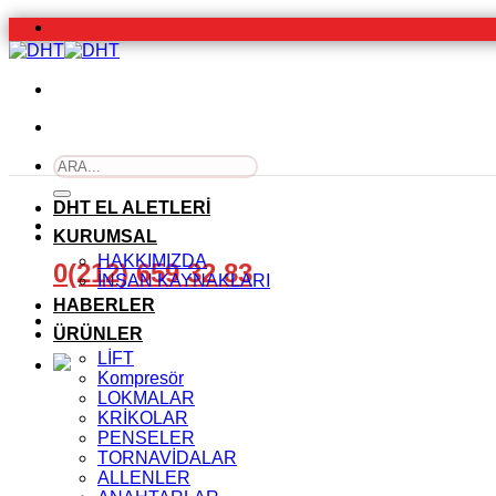
İçeriğe
atla
Ara:
DHT EL ALETLERİ
KURUMSAL
HAKKIMIZDA
0(212) 659 32 83
İNSAN KAYNAKLARI
HABERLER
ÜRÜNLER
LİFT
Kompresör
LOKMALAR
KRİKOLAR
PENSELER
TORNAVİDALAR
ALLENLER