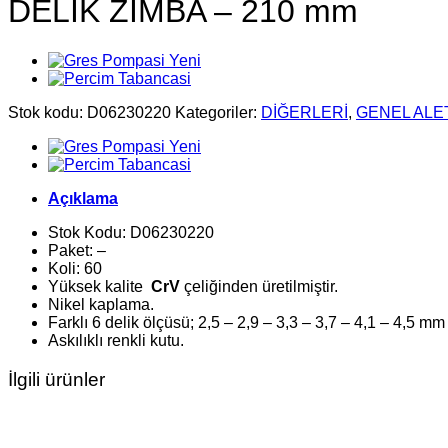
DELİK ZIMBA – 210 mm
Stok kodu:
D06230220
Kategoriler:
DİĞERLERİ
,
GENEL ALE
Açıklama
Stok Kodu: D06230220
Paket: –
Koli: 60
Yüksek kalite
CrV
çeliğinden üretilmiştir.
Nikel kaplama.
Farklı 6 delik ölçüsü; 2,5 – 2,9 – 3,3 – 3,7 – 4,1 – 4,5 mm
Askılıklı renkli kutu.
İlgili ürünler