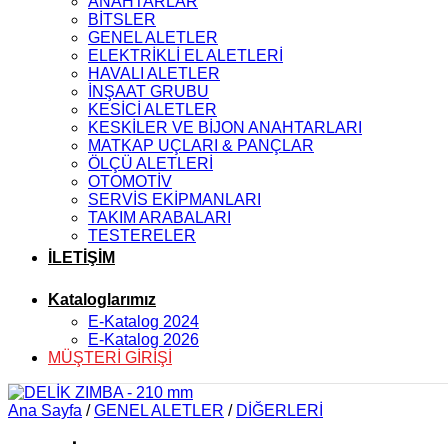
ANAHTARLAR
BİTSLER
GENEL ALETLER
ELEKTRİKLİ EL ALETLERİ
HAVALI ALETLER
İNŞAAT GRUBU
KESİCİ ALETLER
KESKİLER VE BİJON ANAHTARLARI
MATKAP UÇLARI & PANÇLAR
ÖLÇÜ ALETLERİ
OTOMOTİV
SERVİS EKİPMANLARI
TAKIM ARABALARI
TESTERELER
İLETİŞİM
Kataloglarımız
E-Katalog 2024
E-Katalog 2026
MÜŞTERİ GİRİŞİ
Ana Sayfa
/
GENEL ALETLER
/
DİĞERLERİ