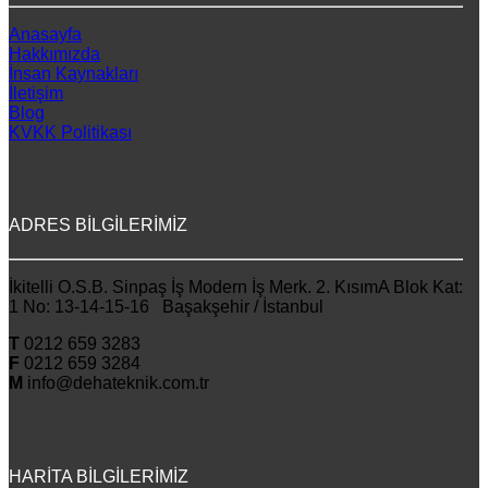
Anasayfa
Hakkımızda
İnsan Kaynakları
İletişim
Blog
KVKK Politikası
ADRES BİLGİLERİMİZ
İkitelli O.S.B. Sinpaş İş Modern İş Merk. 2. KısımA Blok Kat:
1 No: 13-14-15-16 Başakşehir / İstanbul
T
0212 659 3283
F
0212 659 3284
M
info@dehateknik.com.tr
HARİTA BİLGİLERİMİZ