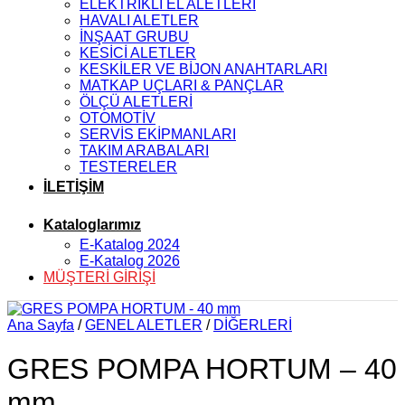
ELEKTRİKLİ EL ALETLERİ
HAVALI ALETLER
İNŞAAT GRUBU
KESİCİ ALETLER
KESKİLER VE BİJON ANAHTARLARI
MATKAP UÇLARI & PANÇLAR
ÖLÇÜ ALETLERİ
OTOMOTİV
SERVİS EKİPMANLARI
TAKIM ARABALARI
TESTERELER
İLETİŞİM
Kataloglarımız
E-Katalog 2024
E-Katalog 2026
MÜŞTERİ GİRİŞİ
Ana Sayfa
/
GENEL ALETLER
/
DİĞERLERİ
GRES POMPA HORTUM – 40
mm