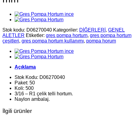
Stok kodu:
D06270040
Kategoriler:
DİĞERLERİ
,
GENEL
ALETLER
Etiketler:
gres pompa hortum
,
gres pompa hortum
çeşitleri
,
gres pompa hortum kullanımı
,
pompa horum
Açıklama
Stok Kodu: D06270040
Paket: 50
Koli: 500
3/16 – R1 çelik telli hortum.
Naylon ambalaj.
İlgili ürünler