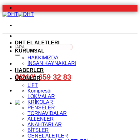
İçeriğe
atla
DHT EL ALETLERİ
Ara:
KURUMSAL
HAKKIMIZDA
İNSAN KAYNAKLARI
HABERLER
0(212) 659 32 83
ÜRÜNLER
LİFT
Kompresör
LOKMALAR
KRİKOLAR
PENSELER
TORNAVİDALAR
ALLENLER
ANAHTARLAR
BİTSLER
GENEL ALETLER