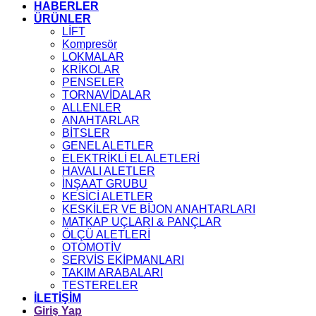
HABERLER
ÜRÜNLER
LİFT
Kompresör
LOKMALAR
KRİKOLAR
PENSELER
TORNAVİDALAR
ALLENLER
ANAHTARLAR
BİTSLER
GENEL ALETLER
ELEKTRİKLİ EL ALETLERİ
HAVALI ALETLER
İNŞAAT GRUBU
KESİCİ ALETLER
KESKİLER VE BİJON ANAHTARLARI
MATKAP UÇLARI & PANÇLAR
ÖLÇÜ ALETLERİ
OTOMOTİV
SERVİS EKİPMANLARI
TAKIM ARABALARI
TESTERELER
İLETİŞİM
Giriş Yap